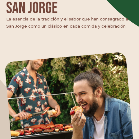
San Jorge
qué nos mueve
La esencia de la tradición y el sabor que han consagrado a
San Jorge como un clásico en cada comida y celebración.
Nuestras marcas
Contáctanos
Canal de denuncias
Portal de clientes MiCIAL
Proveedores
Recetas
Noticias