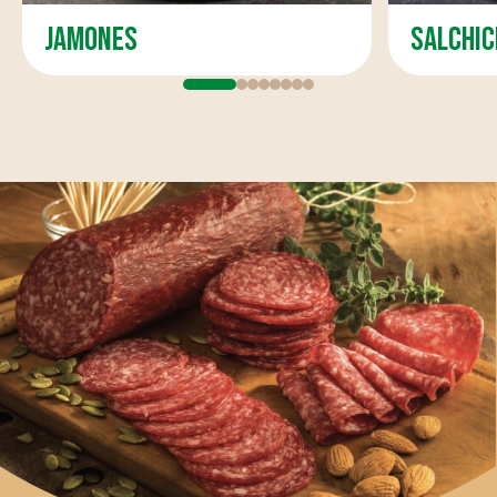
jamones
salchi