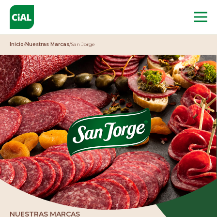
Inicio
/
Nuestras Marcas
/
San Jorge
Inicio
quiénes somos
NOSOTROS
HISTORIA
GOBIERNO CORPORATIVO
NUESTRO EQUIPO
NUESTRAS INSTALACIONES
NUESTRAS MARCAS