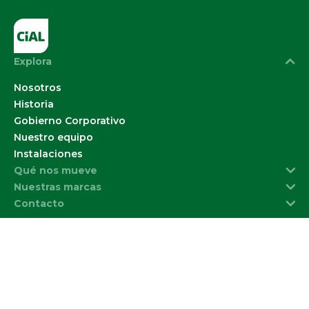
Explora
Nosotros
Historia
Gobierno Corporativo
Nuestro equipo
Instalaciones
Qué nos mueve
Nuestras marcas
Contacto
Políticas de
Política de
Bases
Otras Politicas de la
privacidad
Cookies
Legales
Compañía
© 2026 CIAL Alimentos S.A.