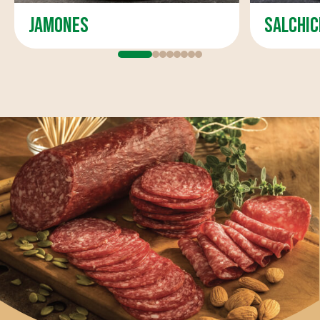
jamones
salchi