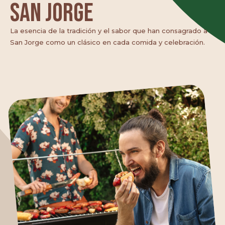
San Jorge
qué nos mueve
La esencia de la tradición y el sabor que han consagrado a
San Jorge como un clásico en cada comida y celebración.
Nuestras marcas
Contáctanos
Canal de denuncias
Portal de clientes MiCIAL
Proveedores
Recetas
Noticias