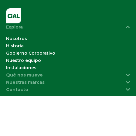
Explora
Nosotros
Historia
Gobierno Corporativo
Nuestro equipo
Instalaciones
Qué nos mueve
Nuestras marcas
Contacto
Políticas de
Política de
Bases
Otras Politicas de la
privacidad
Cookies
Legales
Compañía
© 2026 CIAL Alimentos S.A.