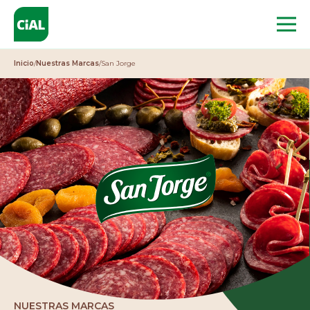
Inicio
/
Nuestras Marcas
/
San Jorge
Inicio
quiénes somos
NOSOTROS
HISTORIA
GOBIERNO CORPORATIVO
NUESTRO EQUIPO
NUESTRAS INSTALACIONES
NUESTRAS MARCAS